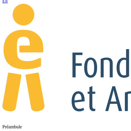
En
Préambule